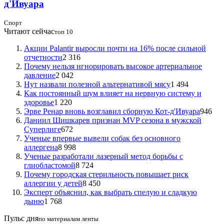
д'Ивуара
Спорт
Читают сейчас
топ 10
Акции Palantir выросли почти на 16% после сильной
отчетности
2 316
Почему нельзя игнорировать высокое артериальное
давление
2 042
Нут назвали полезной альтернативой мясу
1 494
Как постоянный шум влияет на нервную систему и
здоровье
1 220
Эрве Ренар вновь возглавил сборную Кот-д'Ивуара
946
Даниил Шишкарев признан MVP сезона в мужской
Суперлиге
672
Ученые впервые вывели собак без основного
аллергена
8 998
Ученые разработали лазерный метод борьбы с
глиобластомой
8 724
Почему городская стерильность повышает риск
аллергии у детей
8 450
Эксперт объяснил, как выбрать спелую и сладкую
дыню
1 768
Пульс дня
по материалам ленты