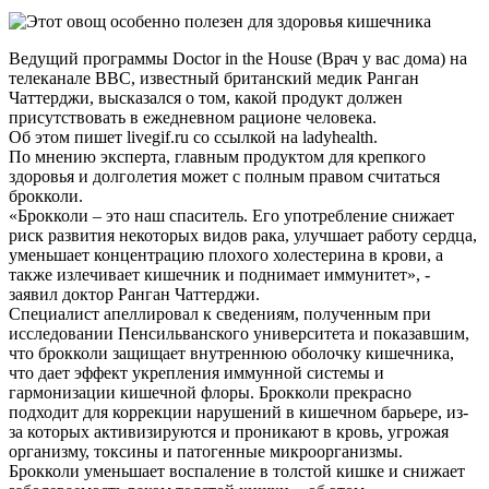
Ведущий программы Doctor in the House (Врач у вас дома) на
телеканале BBC, известный британский медик Ранган
Чаттерджи, высказался о том, какой продукт должен
присутствовать в ежедневном рационе человека.
Об этом пишет livegif.ru со ссылкой на ladyhealth.
По мнению эксперта, главным продуктом для крепкого
здоровья и долголетия может с полным правом считаться
брокколи.
«Брокколи – это наш спаситель. Его употребление снижает
риск развития некоторых видов рака, улучшает работу сердца,
уменьшает концентрацию плохого холестерина в крови, а
также излечивает кишечник и поднимает иммунитет», -
заявил доктор Ранган Чаттерджи.
Специалист апеллировал к сведениям, полученным при
исследовании Пенсильванского университета и показавшим,
что брокколи защищает внутреннюю оболочку кишечника,
что дает эффект укрепления иммунной системы и
гармонизации кишечной флоры. Брокколи прекрасно
подходит для коррекции нарушений в кишечном барьере, из-
за которых активизируются и проникают в кровь, угрожая
организму, токсины и патогенные микроорганизмы.
Брокколи уменьшает воспаление в толстой кишке и снижает