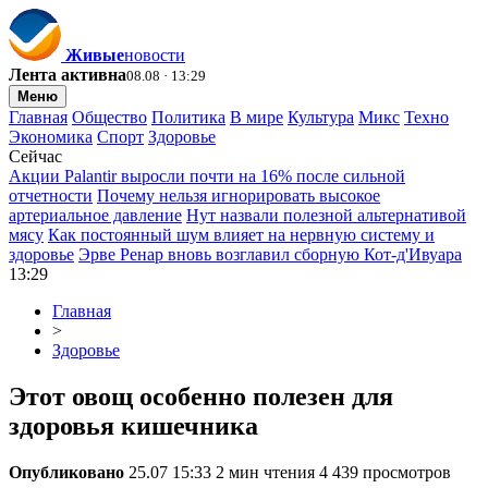
Живые
новости
Лента активна
08.08 · 13:29
Меню
Главная
Общество
Политика
В мире
Культура
Микс
Техно
Экономика
Спорт
Здоровье
Сейчас
Акции Palantir выросли почти на 16% после сильной
отчетности
Почему нельзя игнорировать высокое
артериальное давление
Нут назвали полезной альтернативой
мясу
Как постоянный шум влияет на нервную систему и
здоровье
Эрве Ренар вновь возглавил сборную Кот-д'Ивуара
13:29
Главная
>
Здоровье
Этот овощ особенно полезен для
здоровья кишечника
Опубликовано
25.07 15:33
2 мин чтения
4 439 просмотров