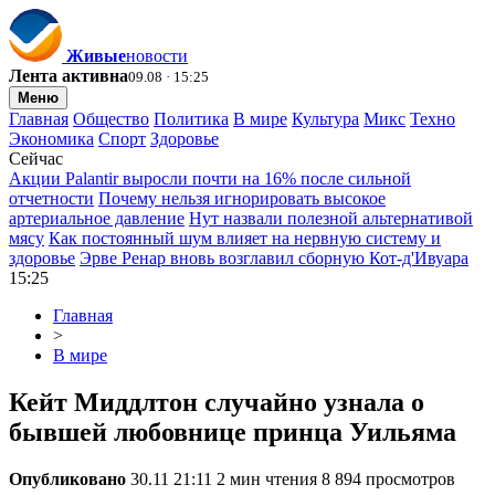
Живые
новости
Лента активна
09.08 · 15:25
Меню
Главная
Общество
Политика
В мире
Культура
Микс
Техно
Экономика
Спорт
Здоровье
Сейчас
Акции Palantir выросли почти на 16% после сильной
отчетности
Почему нельзя игнорировать высокое
артериальное давление
Нут назвали полезной альтернативой
мясу
Как постоянный шум влияет на нервную систему и
здоровье
Эрве Ренар вновь возглавил сборную Кот-д'Ивуара
15:25
Главная
>
В мире
Кейт Миддлтон случайно узнала о
бывшей любовнице принца Уильяма
Опубликовано
30.11 21:11
2 мин чтения
8 894 просмотров