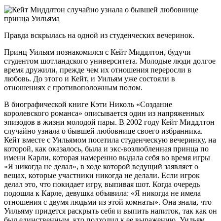
Правда вскрылась на одной из студенческих вечеринок.
Принц Уильям познакомился с Кейт Миддлтон, будучи
студентом шотландского университета. Молодые люди долгое
время дружили, прежде чем их отношения переросли в
любовь. До этого и Кейт, и Уильям уже состояли в
отношениях с противоположным полом.
В биографической книге Кэти Николь «Создание
королевского романса» описывается один из напряженных
эпизодов в жизни молодой пары. В 2002 году Кейт Миддлтон
случайно узнала о бывшей любовнице своего избранника.
Кейт вместе с Уильямом посетила студенческую вечеринку, на
которой, как оказалось, была и экс-возлюбленная принца по
имени Карли, которая намеренно выдала себя во время игры
«Я никогда не делал», в ходе которой ведущий заявляет о
вещах, которые участники никогда не делали. Если игрок
делал это, что покидает игру, выпивая шот. Когда очередь
подошла к Карле, девушка объявила: «Я никогда не имела
отношения с двумя людьми из этой комнаты». Она знала, что
Уильяму придется раскрыть себя и выпить напиток, так как он
был единственным, кто подходил к ее выражению. Уильям