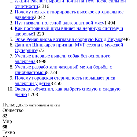
Акции Palantir выросли почти на 16% после сильной
отчетности
2 316
Почему нельзя игнорировать высокое артериальное
давление
2 042
Нут назвали полезной альтернативой мясу
1 494
Как постоянный шум влияет на нервную систему и
здоровье
1 220
Эрве Ренар вновь возглавил сборную Кот-д'Ивуара
946
Даниил Шишкарев признан MVP сезона в мужской
Суперлиге
672
Ученые впервые вывели собак без основного
аллергена
8 998
Ученые разработали лазерный метод борьбы с
глиобластомой
8 724
Почему городская стерильность повышает риск
аллергии у детей
8 450
Эксперт объяснил, как выбрать спелую и сладкую
дыню
1 768
Пульс дня
по материалам ленты
Общество
82
Мир
68
Техно