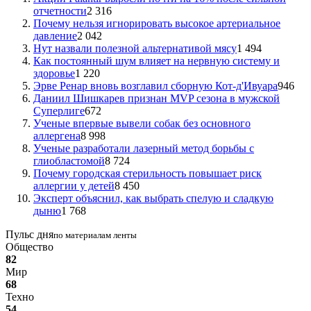
отчетности
2 316
Почему нельзя игнорировать высокое артериальное
давление
2 042
Нут назвали полезной альтернативой мясу
1 494
Как постоянный шум влияет на нервную систему и
здоровье
1 220
Эрве Ренар вновь возглавил сборную Кот-д'Ивуара
946
Даниил Шишкарев признан MVP сезона в мужской
Суперлиге
672
Ученые впервые вывели собак без основного
аллергена
8 998
Ученые разработали лазерный метод борьбы с
глиобластомой
8 724
Почему городская стерильность повышает риск
аллергии у детей
8 450
Эксперт объяснил, как выбрать спелую и сладкую
дыню
1 768
Пульс дня
по материалам ленты
Общество
82
Мир
68
Техно
54