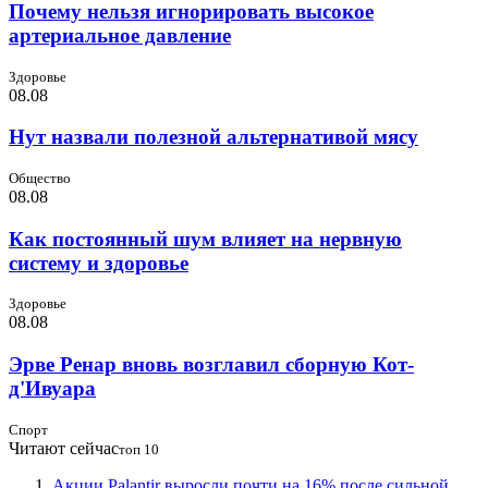
Почему нельзя игнорировать высокое
артериальное давление
Здоровье
08.08
Нут назвали полезной альтернативой мясу
Общество
08.08
Как постоянный шум влияет на нервную
систему и здоровье
Здоровье
08.08
Эрве Ренар вновь возглавил сборную Кот-
д'Ивуара
Спорт
Читают сейчас
топ 10
Акции Palantir выросли почти на 16% после сильной