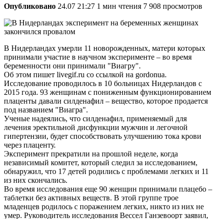
Опубликовано
24.07 21:27
1 мин чтения
7 908 просмотров
В Нидерландах умерли 11 новорожденных, матери которых
принимали участие в научном эксперименте – во время
беременности они принимали "Виагру".
Об этом пишет livegif.ru со ссылкой на gordonua.
Исследование проводилось в 10 больницах Нидерландов c
2015 года. 93 женщинам с пониженным функционированием
плаценты давали силденафил – вещество, которое продается
под названием "Виагра".
Ученые надеялись, что силденафил, применяемый для
лечения эректильной дисфункции мужчин и легочной
гипертензии, будет способствовать улучшению тока крови
через плаценту.
Эксперимент прекратили на прошлой неделе, когда
независимый комитет, который следил за исследованием,
обнаружил, что 17 детей родились с проблемами легких и 11
из них скончались.
Во время исследования еще 90 женщин принимали плацебо –
таблетки без активных веществ. В этой группе трое
младенцев родилось с поражением легких, никто из них не
умер. Руководитель исследования Вессел Ганзевоорт заявил,