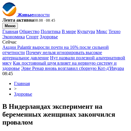
Живые
новости
Лента активна
08.08 · 08:45
Меню
Главная
Общество
Политика
В мире
Культура
Микс
Техно
Экономика
Спорт
Здоровье
Сейчас
Акции Palantir выросли почти на 16% после сильной
отчетности
Почему нельзя игнорировать высокое
артериальное давление
Нут назвали полезной альтернативой
мясу
Как постоянный шум влияет на нервную систему и
здоровье
Эрве Ренар вновь возглавил сборную Кот-д'Ивуара
08:45
Главная
>
Здоровье
В Нидерландах эксперимент на
беременных женщинах закончился
провалом