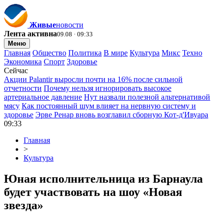
Живые
новости
Лента активна
09.08 · 09:33
Меню
Главная
Общество
Политика
В мире
Культура
Микс
Техно
Экономика
Спорт
Здоровье
Сейчас
Акции Palantir выросли почти на 16% после сильной
отчетности
Почему нельзя игнорировать высокое
артериальное давление
Нут назвали полезной альтернативой
мясу
Как постоянный шум влияет на нервную систему и
здоровье
Эрве Ренар вновь возглавил сборную Кот-д'Ивуара
09:33
Главная
>
Культура
Юная исполнительница из Барнаула
будет участвовать на шоу «Новая
звезда»