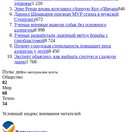
здоровье
1 220
Эрве Ренар вновь возглавил сборную Кот-д'Ивуара
946
Даниил Шишкарев признан MVP сезона в мужской
Суперлиге
672
Ученые впервые вывели собак без основного
аллергена
8 998
Ученые разработали лазерный метод борьбы с
глиобластомой
8 724
Почему городская стерильность повышает риск
аллергии у детей
8 450
Эксперт объяснил, как выбрать спелую и сладкую
дыню
1 768
Пульс дня
по материалам ленты
Общество
82
Мир
68
Техно
54
Условный индекс внимания читателей
Живые
новости