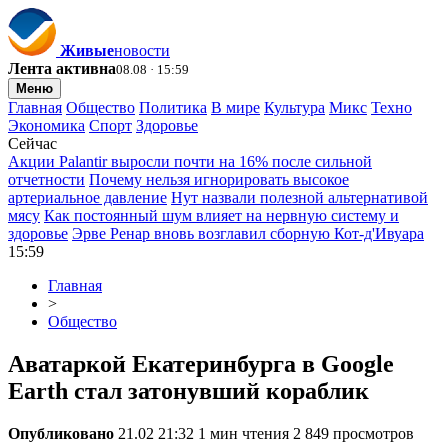
Живые
новости
Лента активна
08.08 · 15:59
Меню
Главная
Общество
Политика
В мире
Культура
Микс
Техно
Экономика
Спорт
Здоровье
Сейчас
Акции Palantir выросли почти на 16% после сильной
отчетности
Почему нельзя игнорировать высокое
артериальное давление
Нут назвали полезной альтернативой
мясу
Как постоянный шум влияет на нервную систему и
здоровье
Эрве Ренар вновь возглавил сборную Кот-д'Ивуара
15:59
Главная
>
Общество
Аватаркой Екатеринбурга в Google
Earth стал затонувший кораблик
Опубликовано
21.02 21:32
1 мин чтения
2 849 просмотров