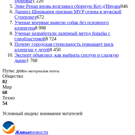
здоровье
1 220
Эрве Ренар вновь возглавил сборную Кот-д'Ивуара
946
Даниил Шишкарев признан MVP сезона в мужской
Суперлиге
672
Ученые впервые вывели собак без основного
аллергена
8 998
Ученые разработали лазерный метод борьбы с
глиобластомой
8 724
Почему городская стерильность повышает риск
аллергии у детей
8 450
Эксперт объяснил, как выбрать спелую и сладкую
дыню
1 768
Пульс дня
по материалам ленты
Общество
82
Мир
68
Техно
54
Условный индекс внимания читателей
Живые
новости