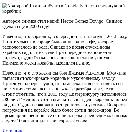
Автором снимка стал некий Hector Gomez Dovigo. Снимок
сделан еще в 2009 году.
Известно, что кораблик, в очередной раз, затонул в 2013 году.
На тот момент в городе было лишь одно кафе, которое
распологалось на воде. Однако во время спуска воды
караблик садился на мель.При очередном наполнении
водоема, судно буквально за несколько часов утонуло.
Примерно месяц корабль находился на дне.
Известно, что его хозяином был Джамал Аджамов. Мужчина
пытался отбуксировать корабль к мукомольному заводу.
Притянув на берег судно, он намеревался восстановить его,
но саммит сломал все планы – кафе разобрали и увезли.
Стоит отметить, что в 2003 году Екатеринбургу исполнилось
280 лет. Именно в этот знаменательный день кораблик пошел
на дно. Судно неожиданно открепилось и утонуло. Во время
погружения на корабле было более сотни пассажиров. Во
время происшествия все остались целы и невредимы. Однако
спустя 10 лет инцидент повторился снова.
Источник