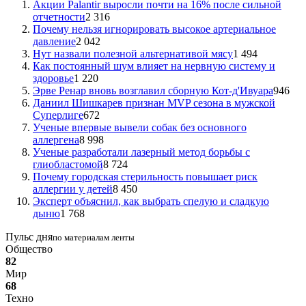
Акции Palantir выросли почти на 16% после сильной
отчетности
2 316
Почему нельзя игнорировать высокое артериальное
давление
2 042
Нут назвали полезной альтернативой мясу
1 494
Как постоянный шум влияет на нервную систему и
здоровье
1 220
Эрве Ренар вновь возглавил сборную Кот-д'Ивуара
946
Даниил Шишкарев признан MVP сезона в мужской
Суперлиге
672
Ученые впервые вывели собак без основного
аллергена
8 998
Ученые разработали лазерный метод борьбы с
глиобластомой
8 724
Почему городская стерильность повышает риск
аллергии у детей
8 450
Эксперт объяснил, как выбрать спелую и сладкую
дыню
1 768
Пульс дня
по материалам ленты
Общество
82
Мир
68
Техно