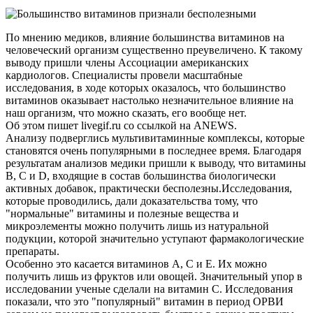
По мнению медиков, влияние большинства витаминов на
человеческий организм существенно преувеличено. К такому
выводу пришли члены Ассоциации американских
кардиологов. Специалисты провели масштабные
исследования, в ходе которых оказалось, что большинство
витаминов оказывает настолько незначительное влияние на
наш организм, что можно сказать, его вообще нет.
Об этом пишет livegif.ru со ссылкой на ANEWS.
Анализу подверглись мультивитаминные комплексы, которые
становятся очень популярными в последнее время. Благодаря
результатам анализов медики пришли к выводу, что витамины
B, C и D, входящие в состав большинства биологически
активных добавок, практически бесполезны.Исследования,
которые проводились, дали доказательства тому, что
"нормальные" витамины и полезные вещества и
микроэлементы можно получить лишь из натуральной
подукции, которой значительно уступают фармакологические
препараты.
Особенно это касается витаминов A, C и E. Их можно
получить лишь из фруктов или овощей. Значительный упор в
исследовании ученые сделали на витамин С. Исследования
показали, что это "популярный" витамин в период ОРВИ