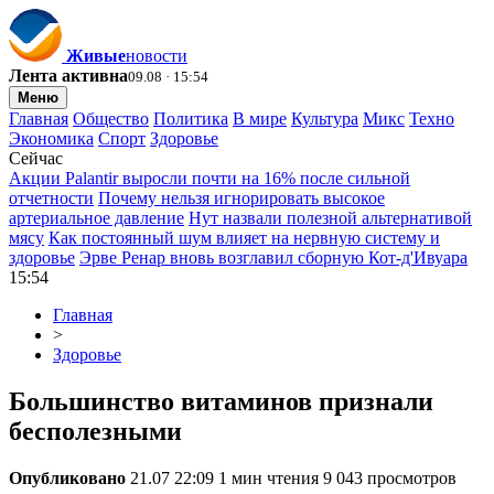
Живые
новости
Лента активна
09.08 · 15:54
Меню
Главная
Общество
Политика
В мире
Культура
Микс
Техно
Экономика
Спорт
Здоровье
Сейчас
Акции Palantir выросли почти на 16% после сильной
отчетности
Почему нельзя игнорировать высокое
артериальное давление
Нут назвали полезной альтернативой
мясу
Как постоянный шум влияет на нервную систему и
здоровье
Эрве Ренар вновь возглавил сборную Кот-д'Ивуара
15:54
Главная
>
Здоровье
Большинство витаминов признали
бесполезными
Опубликовано
21.07 22:09
1 мин чтения
9 043 просмотров