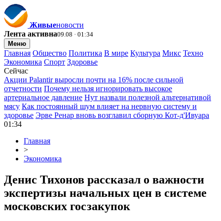
Живые
новости
Лента активна
09.08 · 01:34
Меню
Главная
Общество
Политика
В мире
Культура
Микс
Техно
Экономика
Спорт
Здоровье
Сейчас
Акции Palantir выросли почти на 16% после сильной
отчетности
Почему нельзя игнорировать высокое
артериальное давление
Нут назвали полезной альтернативой
мясу
Как постоянный шум влияет на нервную систему и
здоровье
Эрве Ренар вновь возглавил сборную Кот-д'Ивуара
01:34
Главная
>
Экономика
Денис Тихонов рассказал о важности
экспертизы начальных цен в системе
московских госзакупок