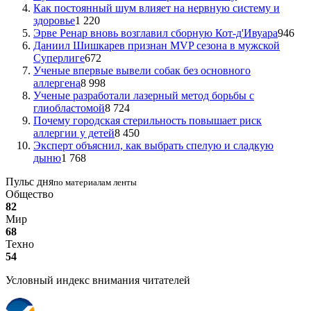
Как постоянный шум влияет на нервную систему и
здоровье
1 220
Эрве Ренар вновь возглавил сборную Кот-д'Ивуара
946
Даниил Шишкарев признан MVP сезона в мужской
Суперлиге
672
Ученые впервые вывели собак без основного
аллергена
8 998
Ученые разработали лазерный метод борьбы с
глиобластомой
8 724
Почему городская стерильность повышает риск
аллергии у детей
8 450
Эксперт объяснил, как выбрать спелую и сладкую
дыню
1 768
Пульс дня
по материалам ленты
Общество
82
Мир
68
Техно
54
Условный индекс внимания читателей