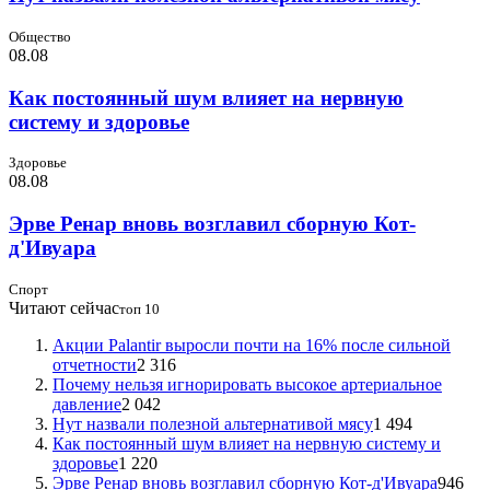
Общество
08.08
Как постоянный шум влияет на нервную
систему и здоровье
Здоровье
08.08
Эрве Ренар вновь возглавил сборную Кот-
д'Ивуара
Спорт
Читают сейчас
топ 10
Акции Palantir выросли почти на 16% после сильной
отчетности
2 316
Почему нельзя игнорировать высокое артериальное
давление
2 042
Нут назвали полезной альтернативой мясу
1 494
Как постоянный шум влияет на нервную систему и
здоровье
1 220
Эрве Ренар вновь возглавил сборную Кот-д'Ивуара
946