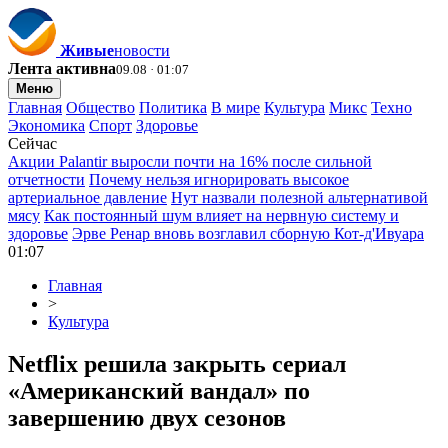
Живые
новости
Лента активна
09.08 · 01:07
Меню
Главная
Общество
Политика
В мире
Культура
Микс
Техно
Экономика
Спорт
Здоровье
Сейчас
Акции Palantir выросли почти на 16% после сильной
отчетности
Почему нельзя игнорировать высокое
артериальное давление
Нут назвали полезной альтернативой
мясу
Как постоянный шум влияет на нервную систему и
здоровье
Эрве Ренар вновь возглавил сборную Кот-д'Ивуара
01:07
Главная
>
Культура
Netflix решила закрыть сериал
«Американский вандал» по
завершению двух сезонов