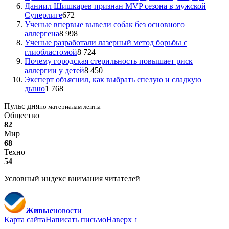
Даниил Шишкарев признан MVP сезона в мужской
Суперлиге
672
Ученые впервые вывели собак без основного
аллергена
8 998
Ученые разработали лазерный метод борьбы с
глиобластомой
8 724
Почему городская стерильность повышает риск
аллергии у детей
8 450
Эксперт объяснил, как выбрать спелую и сладкую
дыню
1 768
Пульс дня
по материалам ленты
Общество
82
Мир
68
Техно
54
Условный индекс внимания читателей
Живые
новости
Карта сайта
Написать письмо
Наверх ↑