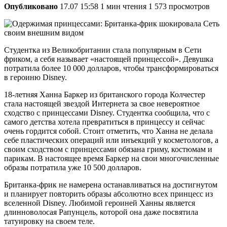
Опубликовано
17.07 15:58
1 мин чтения
1 573 просмотров
Студентка из Великобритании стала популярным в Сети
фриком, а себя называет «настоящей принцессой». Девушка
потратила более 10 000 долларов, чтобы трансформироваться
в героиню Disney.
18-летняя Ханна Баркер из британского города Колчестер
стала настоящей звездой Интернета за свое невероятное
сходство с принцессами Disney. Студентка сообщила, что с
самого детства хотела превратиться в принцессу и сейчас
очень гордится собой. Стоит отметить, что Ханна не делала
себе пластических операций или инъекций у косметологов, а
своим сходством с принцессами обязана гриму, костюмам и
парикам. В настоящее время Баркер на свои многочисленные
образы потратила уже 10 500 долларов.
Британка-фрик не намерена останавливаться на достигнутом
и планирует повторить образы абсолютно всех принцесс из
вселенной Disney. Любимой героиней Ханны является
длинноволосая Рапунцель, которой она даже посвятила
татуировку на своем теле.