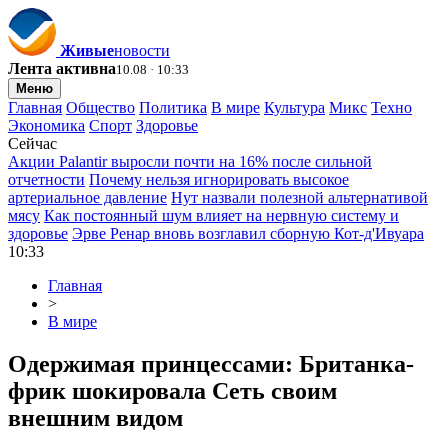
Живые
новости
Лента активна
10.08 · 10:33
Меню
Главная
Общество
Политика
В мире
Культура
Микс
Техно
Экономика
Спорт
Здоровье
Сейчас
Акции Palantir выросли почти на 16% после сильной
отчетности
Почему нельзя игнорировать высокое
артериальное давление
Нут назвали полезной альтернативой
мясу
Как постоянный шум влияет на нервную систему и
здоровье
Эрве Ренар вновь возглавил сборную Кот-д'Ивуара
10:33
Главная
>
В мире
Одержимая принцессами: Британка-
фрик шокировала Сеть своим
внешним видом