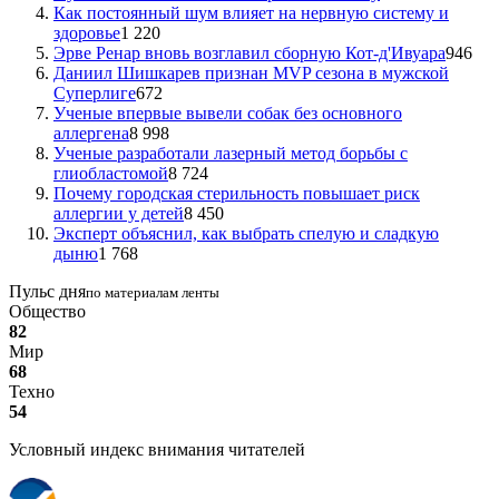
Как постоянный шум влияет на нервную систему и
здоровье
1 220
Эрве Ренар вновь возглавил сборную Кот-д'Ивуара
946
Даниил Шишкарев признан MVP сезона в мужской
Суперлиге
672
Ученые впервые вывели собак без основного
аллергена
8 998
Ученые разработали лазерный метод борьбы с
глиобластомой
8 724
Почему городская стерильность повышает риск
аллергии у детей
8 450
Эксперт объяснил, как выбрать спелую и сладкую
дыню
1 768
Пульс дня
по материалам ленты
Общество
82
Мир
68
Техно
54
Условный индекс внимания читателей