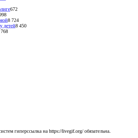
рлиге
672
998
омой
8 724
у детей
8 450
 768
ем гиперссылка на https://livegif.org/ обязательна.