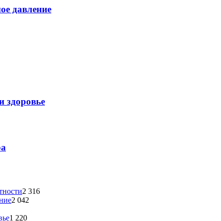
ое давление
и здоровье
ра
етности
2 316
ение
2 042
вье
1 220