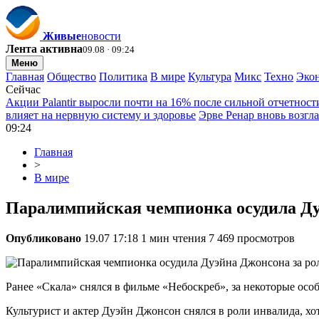
Живые
новости
Лента активна
09.08 · 09:24
Меню
Главная
Общество
Политика
В мире
Культура
Микс
Техно
Эко
Сейчас
Акции Palantir выросли почти на 16% после сильной отчетност
влияет на нервную систему и здоровье
Эрве Ренар вновь возгл
09:24
Главная
>
В мире
Паралимпийская чемпионка осудила Ду
Опубликовано
19.07 17:18
1 мин чтения
7 469 просмотров
Ранее «Скала» снялся в фильме «Небоскреб», за некоторые особ
Культурист и актер Дуэйн Джонсон снялся в роли инвалида, хот