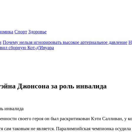
номика
Спорт
Здоровье
и
Почему нельзя игнорировать высокое артериальное давление
Н
авил сборную Кот-д'Ивуара
эйна Джонсона за роль инвалида
енности своего героя он был раскритикован Кэти Салливан, у ко
я сам таковым не является. Паралимпийская чемпионка осудила е