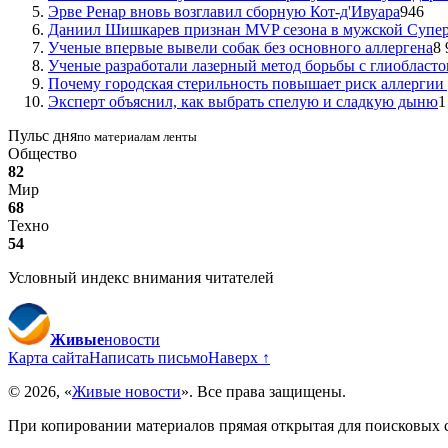
Эрве Ренар вновь возглавил сборную Кот-д'Ивуара
946
Даниил Шишкарев признан MVP сезона в мужской Супе
Ученые впервые вывели собак без основного аллергена
8 
Ученые разработали лазерный метод борьбы с глиобласт
Почему городская стерильность повышает риск аллергии 
Эксперт объяснил, как выбрать спелую и сладкую дыню
1
Пульс дня
по материалам ленты
Общество
82
Мир
68
Техно
54
Условный индекс внимания читателей
Живые
новости
Карта сайта
Написать письмо
Наверх ↑
© 2026, «
Живые новости
». Все права защищены.
При копировании материалов прямая открытая для поисковых сист