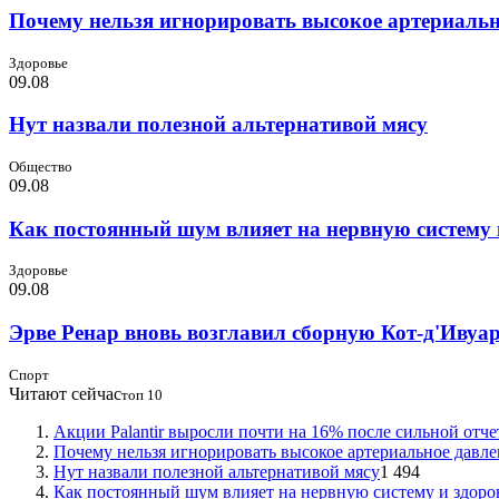
Почему нельзя игнорировать высокое артериальн
Здоровье
09.08
Нут назвали полезной альтернативой мясу
Общество
09.08
Как постоянный шум влияет на нервную систему 
Здоровье
09.08
Эрве Ренар вновь возглавил сборную Кот-д'Ивуа
Спорт
Читают сейчас
топ 10
Акции Palantir выросли почти на 16% после сильной отч
Почему нельзя игнорировать высокое артериальное давл
Нут назвали полезной альтернативой мясу
1 494
Как постоянный шум влияет на нервную систему и здоро