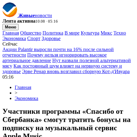
Живые
новости
Лента активна
10.08 · 05:16
Меню
Главная
Общество
Политика
В мире
Культура
Микс
Техно
Экономика
Спорт
Здоровье
Сейчас
Акции Palantir выросли почти на 16% после сильной
отчетности
Почему нельзя игнорировать высокое
артериальное давление
Нут назвали полезной альтернативой
мясу
Как постоянный шум влияет на нервную систему и
здоровье
Эрве Ренар вновь возглавил сборную Кот-д'Ивуара
05:16
Главная
>
Экономика
Участники программы «Спасибо от
Сбербанка» смогут тратить бонусы на
подписку на музыкальный сервис
Apple Music