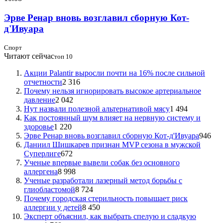
Эрве Ренар вновь возглавил сборную Кот-
д'Ивуара
Спорт
Читают сейчас
топ 10
Акции Palantir выросли почти на 16% после сильной
отчетности
2 316
Почему нельзя игнорировать высокое артериальное
давление
2 042
Нут назвали полезной альтернативой мясу
1 494
Как постоянный шум влияет на нервную систему и
здоровье
1 220
Эрве Ренар вновь возглавил сборную Кот-д'Ивуара
946
Даниил Шишкарев признан MVP сезона в мужской
Суперлиге
672
Ученые впервые вывели собак без основного
аллергена
8 998
Ученые разработали лазерный метод борьбы с
глиобластомой
8 724
Почему городская стерильность повышает риск
аллергии у детей
8 450
Эксперт объяснил, как выбрать спелую и сладкую