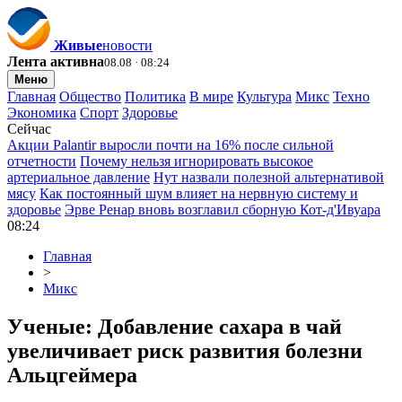
Живые
новости
Лента активна
08.08 · 08:24
Меню
Главная
Общество
Политика
В мире
Культура
Микс
Техно
Экономика
Спорт
Здоровье
Сейчас
Акции Palantir выросли почти на 16% после сильной
отчетности
Почему нельзя игнорировать высокое
артериальное давление
Нут назвали полезной альтернативой
мясу
Как постоянный шум влияет на нервную систему и
здоровье
Эрве Ренар вновь возглавил сборную Кот-д'Ивуара
08:24
Главная
>
Микс
Ученые: Добавление сахара в чай
увеличивает риск развития болезни
Альцгеймера