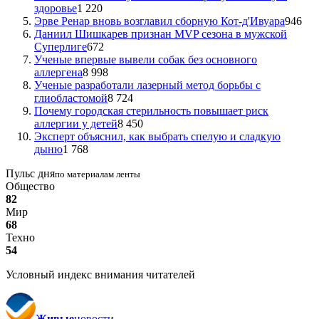
здоровье
1 220
Эрве Ренар вновь возглавил сборную Кот-д'Ивуара
946
Даниил Шишкарев признан MVP сезона в мужской
Суперлиге
672
Ученые впервые вывели собак без основного
аллергена
8 998
Ученые разработали лазерный метод борьбы с
глиобластомой
8 724
Почему городская стерильность повышает риск
аллергии у детей
8 450
Эксперт объяснил, как выбрать спелую и сладкую
дыню
1 768
Пульс дня
по материалам ленты
Общество
82
Мир
68
Техно
54
Условный индекс внимания читателей
Живые
новости