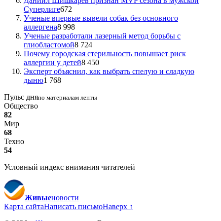
Даниил Шишкарев признан MVP сезона в мужской
Суперлиге
672
Ученые впервые вывели собак без основного
аллергена
8 998
Ученые разработали лазерный метод борьбы с
глиобластомой
8 724
Почему городская стерильность повышает риск
аллергии у детей
8 450
Эксперт объяснил, как выбрать спелую и сладкую
дыню
1 768
Пульс дня
по материалам ленты
Общество
82
Мир
68
Техно
54
Условный индекс внимания читателей
Живые
новости
Карта сайта
Написать письмо
Наверх ↑