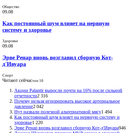
Общество
09.08
Как постоянный шум влияет на нервную
систему и здоровье
Здоровье
09.08
Эрве Ренар вновь возглавил сборную Кот-
д'Ивуара
Спорт
Читают сейчас
топ 10
Акции Palantir выросли почти на 16% после сильной
отчетности
2 316
Почему нельзя игнорировать высокое артериальное
давление
2 042
Нут назвали полезной альтернативой мясу
1 494
Как постоянный шум влияет на нервную систему и
здоровье
1 220
Эрве Ренар вновь возглавил сборную Кот-д'Ивуара
946