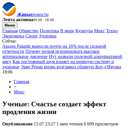
Живые
новости
Лента активна
09.08 · 18:06
Меню
Главная
Общество
Политика
В мире
Культура
Микс
Техно
Экономика
Спорт
Здоровье
Сейчас
Акции Palantir выросли почти на 16% после сильной
отчетности
Почему нельзя игнорировать высокое
артериальное давление
Нут назвали полезной альтернативой
мясу
Как постоянный шум влияет на нервную систему и
здоровье
Эрве Ренар вновь возглавил сборную Кот-д'Ивуара
18:06
Главная
>
Микс
Ученые: Счастье создает эффект
продления жизни
Опубликовано
15.07 23:27
1 мин чтения
6 699 просмотров