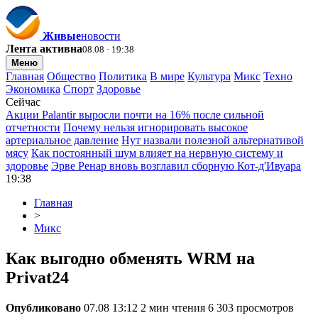
Живые
новости
Лента активна
08.08 · 19:38
Меню
Главная
Общество
Политика
В мире
Культура
Микс
Техно
Экономика
Спорт
Здоровье
Сейчас
Акции Palantir выросли почти на 16% после сильной
отчетности
Почему нельзя игнорировать высокое
артериальное давление
Нут назвали полезной альтернативой
мясу
Как постоянный шум влияет на нервную систему и
здоровье
Эрве Ренар вновь возглавил сборную Кот-д'Ивуара
19:38
Главная
>
Микс
Как выгодно обменять WRM на
Privat24
Опубликовано
07.08 13:12
2 мин чтения
6 303 просмотров