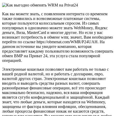
Как вы можете знать, с появлением интернета со временем
также появились и всевозможные платежные системы,
которые пользуются колоссальным спросом. Из самых
популярных в однозначно можете знать WebMoney, Яндекс
деньги, Виза, MasterCard и многие другие. Но если у вас
возникает потребность в обмене wmr, значит, Вам необходимо
перейти по ссылке https://obmenat.com/WMR/P24UAH. На
данном источнике вы увидите компанию, которая
предоставляет каждому пользователю возможность совершать
обмен ВМР на Приват 24, эта услуга стала популярной
операцией.
Электронные кошельки позволяют вам работать не только с
вашей родной валютой, но и работать с долларами, евро,
валютой других стран. Электронные кошельки позволяют
вводить и выводить средства разных валют, совершать
разнообразные финансовые операции, всё это происходит
максимально безопасно, надежно, вся ваша информация
является сугубо конфиденциальной и защищённой. Каждый
знает, что любые деньги, которые находятся на Webmoney,
защищены от фактора влияния инфляции, обесценивания,
любые процессы финансовые никак не касаются средств,
которые там находятся. Вы можете ими пользоваться в любое