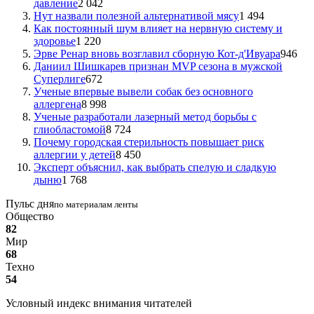
давление
2 042
Нут назвали полезной альтернативой мясу
1 494
Как постоянный шум влияет на нервную систему и
здоровье
1 220
Эрве Ренар вновь возглавил сборную Кот-д'Ивуара
946
Даниил Шишкарев признан MVP сезона в мужской
Суперлиге
672
Ученые впервые вывели собак без основного
аллергена
8 998
Ученые разработали лазерный метод борьбы с
глиобластомой
8 724
Почему городская стерильность повышает риск
аллергии у детей
8 450
Эксперт объяснил, как выбрать спелую и сладкую
дыню
1 768
Пульс дня
по материалам ленты
Общество
82
Мир
68
Техно
54
Условный индекс внимания читателей